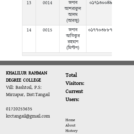
13
0014
জনাব
০১৭১৩০০৪৯১১
আশরাফুল
আলম
(আরজু)
14
0015
জনাব
০১৭৭০৩৮৮৭৪৬
আতিকুর
রহমান
(মিল্টন)
KHALILUR RAHMAN
Total
DEGREE COLLEGE
Visitors:
Vill: Bashtoil, P.S:
Current
Mirzapur, Dist:Tangail
Users:
01720253635
krctangail@gmail.com
Home
About
History