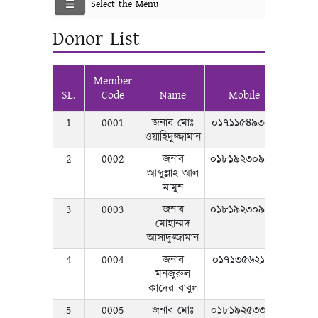
Select the Menu
Donor List
Member
SL.
Code
Name
Mobile
1
0001
জনাব মোঃ
০১৭১১৫৪৯৩৫৯
ওয়াহিদুজ্জামান
2
0002
জনাব
০১৮১৯২৩০৯৯৭
আব্দুল্লাহ আল
মামুন
3
0003
জনাব
০১৮১৯২৩০৯৯৮
মোহাম্মদ
আসাদুজ্জামান
4
0004
জনাব
০১৭১৩৫৬২১১০
মনজুরুল
কাদের বাবুল
5
0005
জনাব মোঃ
০১৮১৯২৫৩৩২৩