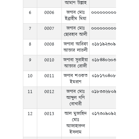
আমান উল্লাহ
6
0006
জনাব মোঃ
০০০০০০০০০০০
ইব্রাহীম মিয়া
7
0007
জনাব মোঃ
০০০০০০০০০০০
ছোরহাব আলী
8
0008
জনাবা আরিফা
০১৮১৯২৩০৯৯৯
আক্তার লাভলী
9
0010
জনাবা সুরাইয়া
০১৮৪৪০৬০৩০৪
আক্তার রোজী
10
0011
জনাব শওকত
০১৮১৭০৪০৮৭৪
ইমরান
11
0012
জনাব মোঃ
০১৮৩৩৬৮০৯২৭
আব্দুল গনি
বোখারী
12
0013
আল মুজাহিদ
০১৭৩০৯০৯২৩৪
মোঃ
আজাহারুল
ইসলাম